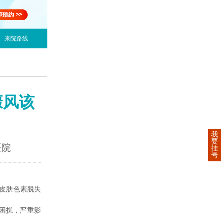
来院路线
癜风该
我
要
医院
挂
号
皮肤色素脱失
困扰，严重影