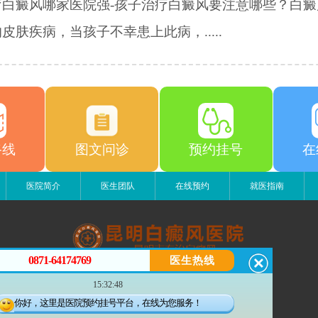
疗白癜风哪家医院强-孩子治疗白癜风要注意哪些？白癜
皮肤疾病，当孩子不幸患上此病，.....
路线
图文问诊
预约挂号
在
医院简介
医生团队
在线预约
就医指南
0871-64174769
医生热线
昆明白癜风医院
15:32:48
昆明市五华区护国路2号
版权所有：昆明白癜风医院
你好，这里是医院预约挂号平台，在线为您服务！
联系电话：0871-64174769