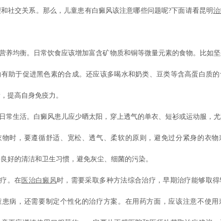
理和社交关系。那么，儿童患有白癜风该注意哪些问题呢?下面请看昆明
治
营养均衡。日常饮食应该增加富含矿物质和铜等微量元素的食物。比如坚
物有助于促进黑色素的合成。还应该多喝水和奶类、豆类等含高蛋白质的
衡，提高自身免疫力。
日常生活。白癜风患儿应少晒太阳，穿上透气的单衣、短衫或运动服，尤
衣物时，要遵循舒适、宽松、透气、柔软的原则，避免过分紧身的衣物
持良好的清洁和卫生习惯，避免灰尘、细菌的污染。
疗。在
医
治白癜风
时，需要采取多种方法综合治疗，早期治疗能够取得
童患病，还需要制定个性化的治疗方案。在用药方面，应该注意不使用