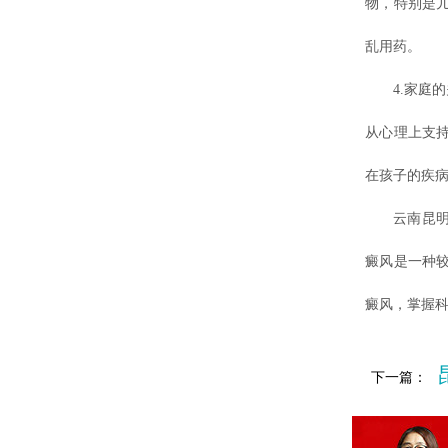
物，特别是
乱用药。
4.家庭的
从心理上支
在孩子的疾
云南昆明白
癜风是一种
癜风，掌握
下一篇：