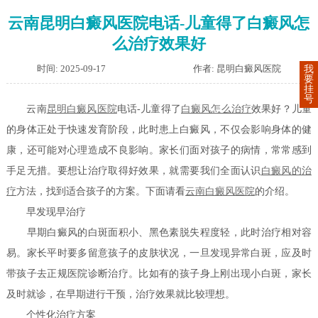
云南昆明白癜风医院电话-儿童得了白癜风怎
么治疗效果好
时间: 2025-09-17
作者: 昆明白癜风医院
我
要
挂
号
云南
昆明白癜风医院
电话-儿童得了
白癜风怎么治疗
效果好？儿童
的身体正处于快速发育阶段，此时患上白癜风，不仅会影响身体的健
康，还可能对心理造成不良影响。家长们面对孩子的病情，常常感到
手足无措。要想让治疗取得好效果，就需要我们全面认识
白癜风的治
疗
方法，找到适合孩子的方案。下面请看
云南白癜风医院
的介绍。
早发现早治疗
早期白癜风的白斑面积小、黑色素脱失程度轻，此时治疗相对容
易。家长平时要多留意孩子的皮肤状况，一旦发现异常白斑，应及时
带孩子去正规医院诊断治疗。比如有的孩子身上刚出现小白斑，家长
及时就诊，在早期进行干预，治疗效果就比较理想。
个性化治疗方案