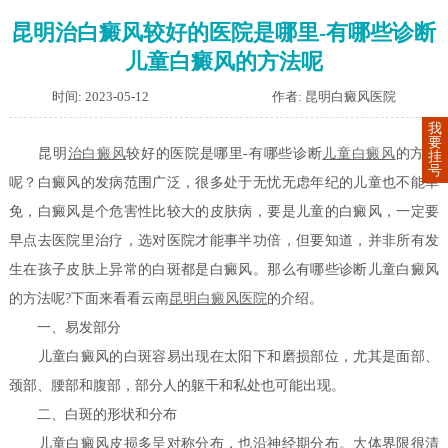
昆明治白癜风较好的医院是哪里-有哪些诊断
儿童白癜风的方法呢
时间: 2023-05-12
作者: 昆明白癜风医院
我
要
昆明
治白癜风
较好的医院是哪里-有哪些诊断
儿童白癜风
的方法
挂
号
呢？白癜风的发病范围广泛，很多处于无忧无虑年纪的儿童也不能幸
免，白癜风是个危害性比较大的皮肤病，要是儿童的白癜风，一定要
早点去医院里治疗，选对医院才能事半功倍，但要知道，并非所有发
生在孩子皮肤上异常的白斑都是白癜风。那么有哪些诊断儿童白癜风
的方法呢?下面来看看云南
昆明白癜风医院
的介绍。
一、易发部分
儿童白癜风的白斑容易出现在太阳下和磨损部位，尤其是面部、
颈部、腰部和腹部，部分人的躯干和私处也可能出现。
二、白斑的形状和分布
儿童白癜风皮损多呈对称分布，也沿神经期分布。大体界限很清