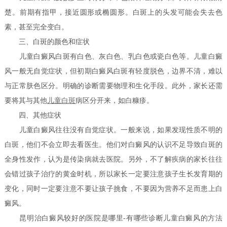
楚。前期有指甲，接近圆形或椭圆形。白斑上的头发可能会失去色
素，甚至完全变白。
三、白斑的颜色和症状
儿童白癜风白斑有白色、灰白色、乳白色或瓷白色等。儿童白癜
风一般无自觉症状，但初期白癜风白斑有轻度脱色，边界不清，难以
与正常肤色区分。明确的诊断需要物理和生化手段。此外，家长还需
要将其与其他
儿童白斑
病区分开来，如白糠疹。
四、其他症状
儿童白癜风往往没有自觉症状。一般来说，如果发现性质不明的
白斑，他们不会立即去看医生。他们对白癜风的认识不足导致白斑的
全身性发作，认为是传染病就去医院。另外，不了解疾病的家长往往
会错过孩子治疗的黄金时机，所以家长一定要注意孩子生长发育期的
变化，同时一定要注意不要让孩子挑食，不要因为营养不足而患上白
癜风。
昆明治白癜风较好的医院是哪里-有哪些诊断儿童白癜风的方法