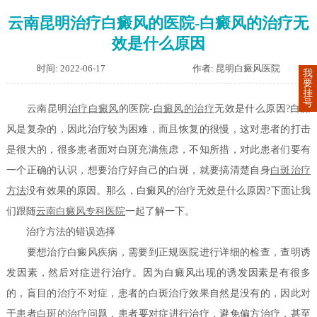
云南昆明治疗白癜风的医院-白癜风的治疗无
效是什么原因
时间: 2022-06-17
作者: 昆明白癜风医院
我
要
挂
号
云南昆明
治疗白癜风
的医院-
白癜风的治疗
无效是什么原因?白癜
风是复杂的，因此治疗较为困难，而且恢复的很慢，这对患者的打击
是很大的，很多患者面对白斑充满焦虑，不知所措，对此患者们要有
一个正确的认识，想要治疗好自己的白斑，就要搞清楚自身
白斑治疗
方法
没有效果的原因。那么，白癜风的治疗无效是什么原因?下面让我
们跟随
云南白癜风专科医院
一起了解一下。
治疗方法的错误选择
要想治疗白癜风疾病，需要到正规医院进行详细的检查，查明诱
发因素，然后对症进行治疗。因为白癜风出现的诱发因素是有很多
的，盲目的治疗不对症，患者的白斑治疗效果自然是没有的，因此对
于患者
白斑的治疗
问题，患者要对症进行治疗，避免偏方治疗，甚至