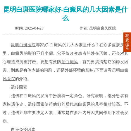
昆明白斑医院哪家好-白癜风的几大因素是什
么
时间: 2025-04-23
作者: 昆明白癜风医院
我
要
挂
昆明白斑医院
哪家好-白癜风的几大因素是什么？在众多皮肤疾病
号
里，白癜风的影响不容小觑。它不仅改变患者的外在形象，还会对其
心理造成沉重打击。要想有效防
治白癜风
，首先要搞清楚它的诱发因
素。到底是身体内部的问题，还是外部环境的影响?下面请看
昆明白癜
风医院
的介绍。
遗传因素
遗传在白癜风的发病中扮演着一定角色。研究表明，部分患者有
家族遗传史，遗传因素使得他们的后代患白癜风的几率相对较高。不
过，遗传并非主要决定因素，通常是在多种内外因共同作用下才会发
病。
自身免疫因素