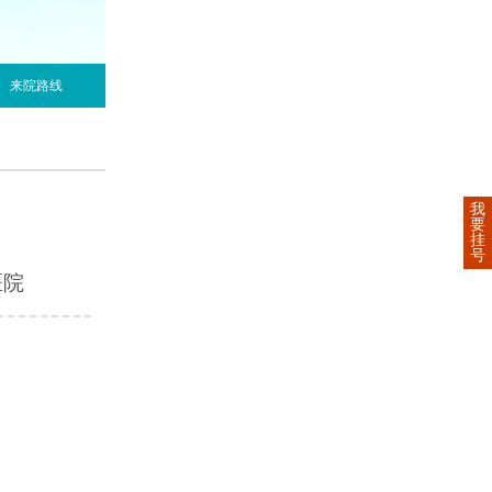
来院路线
我
要
挂
号
医院