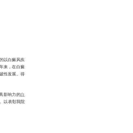
的以白癜风疾
年来，在白癜
破性发展。得
区具影响力的
白
。以表彰我院