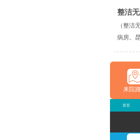
整洁无
（整洁
病房。昆
来院
首页