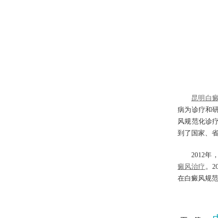
昆明白
病为诊疗和
风规范化诊
到了国家、
2012
癜风治疗
。2
在白癜风规