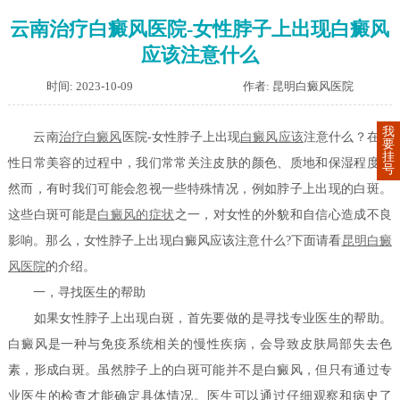
云南治疗白癜风医院-女性脖子上出现白癜风
应该注意什么
时间: 2023-10-09
作者: 昆明白癜风医院
我
云南
治疗白癜风
医院-女性脖子上出现
白癜风应该
注意什么？在女
要
挂
性日常美容的过程中，我们常常关注皮肤的颜色、质地和保湿程度。
号
然而，有时我们可能会忽视一些特殊情况，例如脖子上出现的白斑。
这些白斑可能是
白癜风的症状
之一，对女性的外貌和自信心造成不良
影响。那么，女性脖子上出现白癜风应该注意什么?下面请看
昆明白癜
风医院
的介绍。
一，寻找医生的帮助
如果女性脖子上出现白斑，首先要做的是寻找专业医生的帮助。
白癜风是一种与免疫系统相关的慢性疾病，会导致皮肤局部失去色
素，形成白斑。虽然脖子上的白斑可能并不是白癜风，但只有通过专
业医生的检查才能确定具体情况。医生可以通过仔细观察和病史了