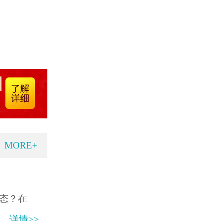
MORE+
态？在
详情>>