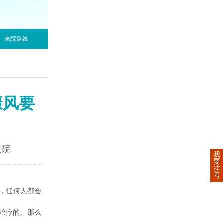
来院路线
癜风要
医院
我
要
挂
号
，任何人都会
治疗的。那么