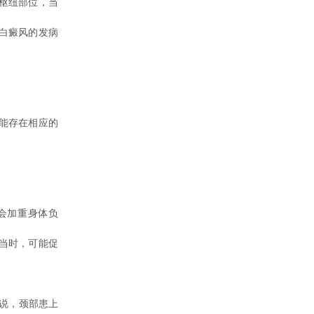
枢纽部位，当
白癜风的发病
能存在相应的
会加重身体负
当时，可能促
说，颈部患上