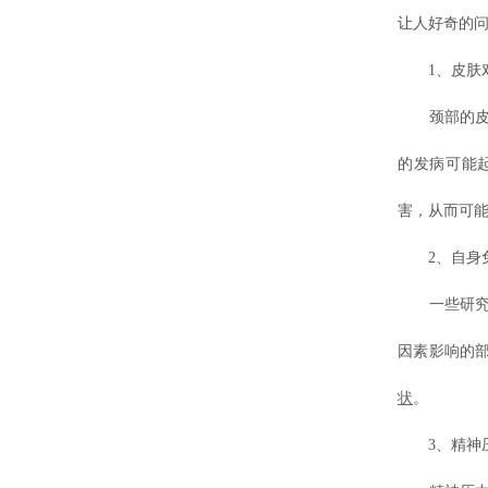
让人好奇的
1、皮肤对
颈部的皮肤
的发病可能
害，从而可
2、自身免
一些研究表
因素影响的
状
。
3、精神压