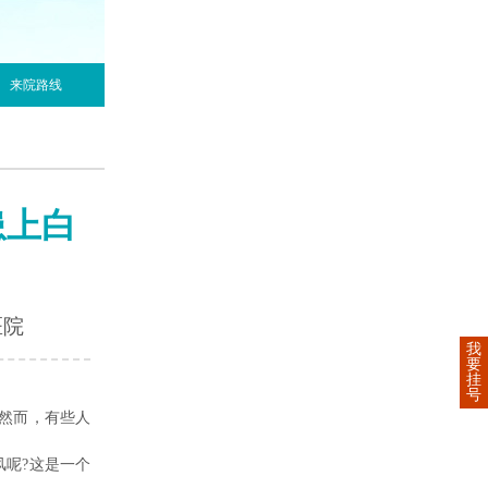
来院路线
患上白
医院
我
要
挂
号
然而，有些人
呢?这是一个