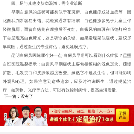
四、易与其他皮肤病混淆，需专业诊断
早期
白癜风的症状
可能类似于花斑癣、白色糠疹或贫血痣等，因
此自我判断容易出错。花斑癣通常有细屑，白色糠疹多见于儿童且伴
轻微脱屑，而贫血痣则在摩擦后不变红。白癜风的白斑在伍德灯检查
下会呈现亮白色荧光，这是确诊的关键。如果发现疑似症状，建议尽
早就医，通过医生的专业评估，避免延误治疗。
昆明白癜风医院哪个好一点-白癜风早期可以看到什么症状？
昆明
白斑医院
温馨提示：
白癜风早期症状
主要包括模糊的浅色斑块、缓慢
扩散、毛发变白和皮肤敏感度改变。虽然它不危及生命，但可能影响
外观和心理。如果注意到这些迹象，应及时咨询医生，通过规范治
疗，如药物、光疗等方法，可以有效控制病情，提高生活质量。
下一篇：没有了