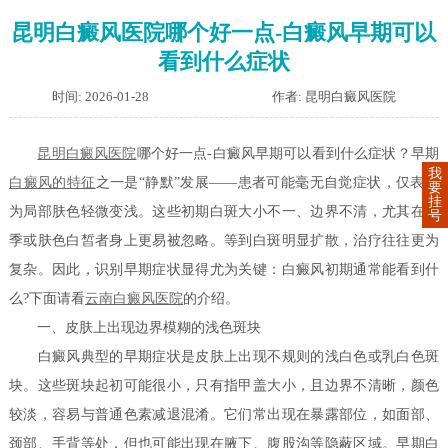
昆明白癜风医院哪个好一点-白癜风早期可以
看到什么症状
时间: 2026-01-28
作者: 昆明白癜风医院
昆明白癜风医院
哪个好一点-白癜风早期可以看到什么症状？早期
我
白癜风的特征
之一是“静默”发展——患者可能毫无自觉症状，仅表现
要
挂
为局部肤色轻微变浅。这些初期白斑大小不一、边界不清，尤其在冬
号
季或肤色白皙者身上更易被忽略。等到白斑明显扩散，治疗往往更为
复杂。因此，识别早期症状显得尤为关键：白癜风初期通常能看到什
么?下面请看
云南白癜风医院
的介绍。
一、皮肤上出现边界模糊的浅色斑块
白癜风典型的早期症状是皮肤上出现不规则的浅白色或乳白色斑
块。这些斑块起初可能很小，只有指甲盖大小，且边界不清晰，颜色
较淡，容易与普通色素减退混淆。它们常出现在暴露部位，如面部、
颈部、手背等处，但也可能出现在腋下、腹股沟等隐蔽区域。早期白