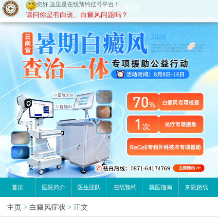
您好,这里是在线预约挂号平台！
昆明白癜风医院
请问你是有白斑、白癜风问题吗？
首页
医院简介
医生团队
在线预约
就医指南
来院路线
主页
>
白癜风症状
>
正文