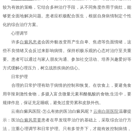
较为有效的策略，它结合多种治疗手段，从不同角度作用于病灶，能
够更全面地解决问题。患者应积极配合医生，根据自身病情制定个性
化的综合治疗方案。
心理调节
许多
白癜风患者
会因外貌改变而产生自卑、焦虑等负面情绪，这
些不良情绪又会反过来影响病情。保持积极乐观的心态对治疗至关重
要。患者可以通过与家人朋友沟通、参加社交活动、培养兴趣爱好等
方式缓解心理压力，树立战胜疾病的信心。
日常护理
合理的日常护理有助于病情的控制和恢复。在饮食上，要避免食
用辛辣刺激性食物，多摄入富含微量元素和酪氨酸的食物;生活中，要
规律作息，保证充足睡眠，避免过度劳累和皮肤外伤。
云南白癜风医院-怎么有效的医治白癜风呢？
云南白斑医院
温馨提
示：医治
白癜风需要
患者在早发现早治疗的基础上，采取综合治疗方
法，注重心理调节和日常护理。只有多管齐下，才能有效控制病情，