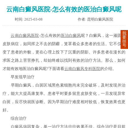
云南白癜风医院-怎么有效的医治白癜风呢
时间: 2025-03-08
作者: 昆明白癜风医院
我
云南白癜风医院
-怎么有效的
医
治白癜风
呢？白癜风，这一顽固的
要
挂
皮肤病症，如同挥之不去的阴霾，笼罩着众多患者的生活。它不仅改
号
变了患者的外貌，更在心理上投下了沉重的阴影。许多患者在漫长的
求医之路上苦苦挣扎，却始终难以找到有效的治疗方法。那么，如何
才能有效地医治白癜风呢?下面请看
云南白癜风专科医院
的介绍。
早发现早治疗
早期白癜风，白斑区域黑色素细胞尚未完全破坏，及时发现并治
疗，能大大提高康复率。患者平时要多留意皮肤变化，一旦发现异常
白斑，应尽快就医诊断。因为早期治疗难度相对较低，恢复效果也更
好。
综合治疗
白癜风病因
复杂，单一治疗方法往往效果不佳。综合治疗是目前