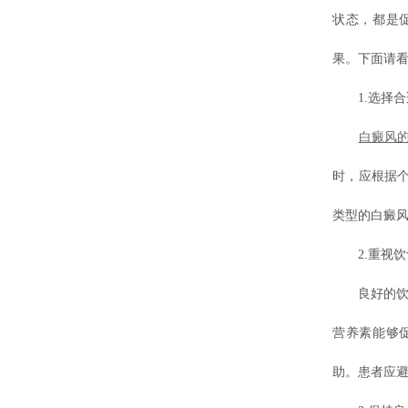
状态，都是
果。下面请
1.选择合
白癜风
时，应根据
类型的白癜
2.重视饮
良好的饮食
营养素能够
助。患者应