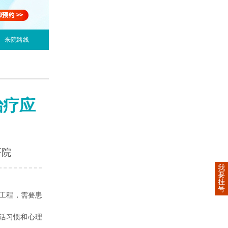
来院路线
治疗应
医院
我
要
挂
号
工程，需要患
活习惯和心理