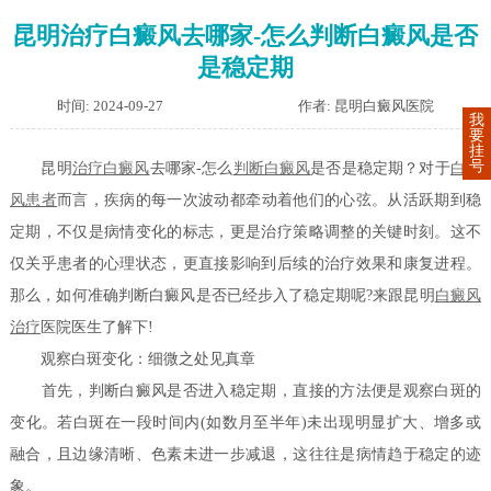
昆明治疗白癜风去哪家-怎么判断白癜风是否
是稳定期
时间: 2024-09-27
作者: 昆明白癜风医院
我
要
挂
号
昆明
治疗白癜风
去哪家-怎么
判断白癜风
是否是稳定期？对于
白癜
风患者
而言，疾病的每一次波动都牵动着他们的心弦。从活跃期到稳
定期，不仅是病情变化的标志，更是治疗策略调整的关键时刻。这不
仅关乎患者的心理状态，更直接影响到后续的治疗效果和康复进程。
那么，如何准确判断白癜风是否已经步入了稳定期呢?来跟昆明
白癜风
治疗
医院医生了解下!
观察白斑变化：细微之处见真章
首先，判断白癜风是否进入稳定期，直接的方法便是观察白斑的
变化。若白斑在一段时间内(如数月至半年)未出现明显扩大、增多或
融合，且边缘清晰、色素未进一步减退，这往往是病情趋于稳定的迹
象。