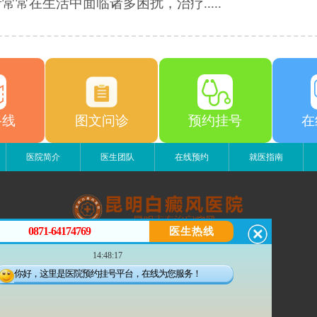
常常在生活中面临诸多困扰，治疗.....
路线
图文问诊
预约挂号
在
医院简介
医生团队
在线预约
就医指南
0871-64174769
医生热线
昆明白癜风医院
14:48:17
昆明市五华区护国路2号
版权所有：昆明白癜风医院
你好，这里是医院预约挂号平台，在线为您服务！
联系电话：0871-64174769
滇ICP备14002723号-3
滇公安备 53010202000563号