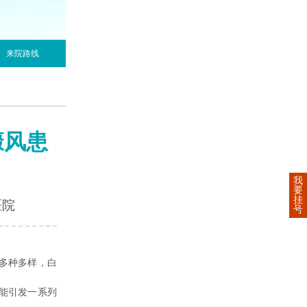
来院路线
癜风患
我
要
挂
医院
号
多种多样，白
能引发一系列