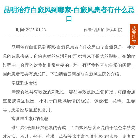
昆明治疗白癜风到哪家-白癜风患者有什么忌
口
我
时间: 2025-04-23
作者: 昆明白癜风医院
要
挂
号
昆明
治疗白癜风
到哪家-
白癜风患者
有什么忌口？白癜风是一种常
见的皮肤疾病，它给患者的生活和心理都带来了很大的影响。在治疗
过程中，合理的饮食是非常重要的一环，有些食物可能会影响病情，
因此患者需要有所忌口。下面请看云南
昆明白癜风医院
的介绍。
辛辣刺激食物
辛辣食物具有较强的刺激性，容易导致皮肤血管扩张，可能会加
重皮肤炎症反应，不利于白癜风病情的稳定。像辣椒、花椒、生姜
等，患者应尽量避免食用。
富含维生素C的食物
维生素C会阻碍黑色素的合成，而白癜风患者正是由于黑色素缺失
才发病。所以，橙子、柠檬、草莓等这类富含维生素C的水果，患者要