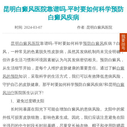
昆明白癜风医院靠谱吗-平时要如何科学预防
白癜风疾病
时间: 2024-03-07
作者: 昆明白癜风医院
我
要
昆明白癜风医院
靠谱吗-平时要如何科学
预防白癜风
疾病？白癜
挂
号
风，一种常见的色素脱失性皮肤病，虽然其发病机制尚未完全明确，
但许多生活习惯和环境因素被认为与其发病密切相关。预防白癜风，
从生活细节开始，是每个人维护皮肤健康的重要责任。通过了解
白癜
风的预防
知识，采取科学的生活方式，我们可以有效降低患病风险，
守护自己的皮肤健康。那平时要如何科学预防白癜风疾病?和昆明
白癜
风治疗
医院医生认识下!
1、避免过度晒太阳
长时间暴露在阳光下可能会增加白癜风的患病风险。太阳中的紫
外线可损害皮肤细胞，影响色素生成。因此，我们应该注意避免在阳
光强烈的中午时段长时间暴晒，尽量穿长袖衣物、帽子和使用防晒霜