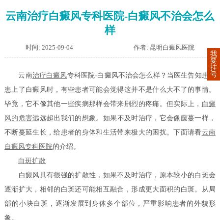
云南治疗白癜风专科医院-白癜风不治会怎么
样
时间: 2025-09-04
作者: 昆明白癜风医院
我
要
挂
号
云南
治疗白癜风
专科医院-白癜风不治会怎么样？当医生告知患者
患上了白癜风时，有些患者可能会觉得这并不是什么大不了的事情。
毕竟，它不像其他一些疾病那样会带来剧烈的疼痛。但实际上，
白癜
风的危害
远远超出我们的想象。如果不及时治疗，它会像藤蔓一样，
不断蔓延生长，给患者的身体和生活带来极大的困扰。下面请看
云南
白癜风专科医院
的介绍。
白斑扩散
白癜风具有很强的扩散性，如果不及时治疗，原本较小的白斑会
逐渐扩大，相邻的白斑还可能相互融合，形成更大面积的白斑。从局
部的小块白斑，逐渐发展到身体多个部位，严重影响患者的外貌形
象。