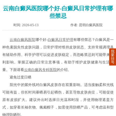
云南白癜风医院哪个好-白癜风日常护理有哪
些禁忌
时间: 2026-05-13
作者: 昆明白癜风医院
云南白癜风医院
哪个好-
白癜风日常护理
有哪些禁忌？白癜风是一
种色素脱失性皮肤问题，日常护理对维持皮肤状态、支持常规调理具
我
有辅助作用。科学护理可以促进皮肤稳定，而忽略禁忌则可能带来不
要
挂
利影响。掌握正确的日常注意事项，有助于维护皮肤健康与生活质
号
量。下面请看
云南白癜风专科医院
的介绍。
避免过度日晒
阳光中的紫外线对白癜风皮肤存在双重影响。适当接触柔和光线
可能有益，但长时间暴晒易引起晒伤，甚至导致皮肤炎症，可能促使
原有皮损扩大。建议外出时选择日光温和时段，并使用物理遮盖方
式，如穿着长袖衣物、佩戴帽子，如需使用防晒产品，可考虑温和型
物理防晒剂。