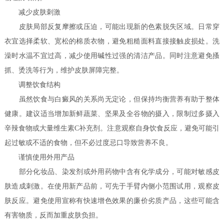
减少皮肤刺激
皮肤局部反复摩擦或压迫，可能出现新的色素脱失区域。日常穿
衣宜选择柔软、宽松的棉质衣物，避免粗糙面料直接接触皮损处。洗
澡时水温不宜过高，减少使用碱性过强的清洁产品。同时注意避免搔
抓、烫洗等行为，维护皮肤屏障完整。
调整饮食结构
虽然饮食与白癜风的关系尚无定论，但保持均衡营养有助于整体
健康。建议适当增加新鲜蔬菜、坚果及全谷物的摄入，限制过多摄入
辛辣食物或大量维生素C补充剂。注意观察自身饮食反应，避免可能引
起过敏或不适的食物，但不必过度忌口导致营养不良。
谨慎使用外用产品
部分化妆品、染发剂或外用药物中含有化学成分，可能对敏感皮
肤造成刺激。在使用新产品前，可先于手臂内侧小范围试用，观察皮
肤反应。避免使用宣称有快速增色效果的廉价劣质产品，这些可能含
有害物质，反而加重皮肤负担。