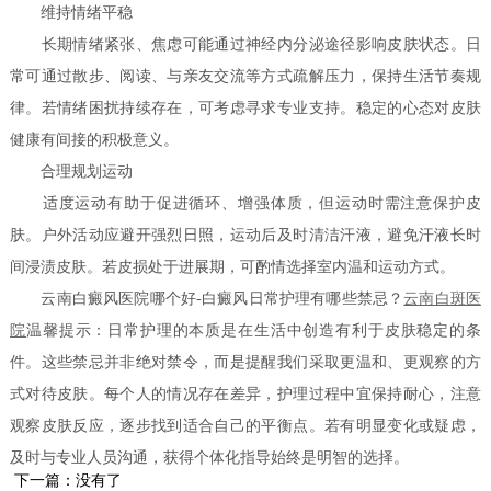
维持情绪平稳
长期情绪紧张、焦虑可能通过神经内分泌途径影响皮肤状态。日
常可通过散步、阅读、与亲友交流等方式疏解压力，保持生活节奏规
律。若情绪困扰持续存在，可考虑寻求专业支持。稳定的心态对皮肤
健康有间接的积极意义。
合理规划运动
适度运动有助于促进循环、增强体质，但运动时需注意保护皮
肤。户外活动应避开强烈日照，运动后及时清洁汗液，避免汗液长时
间浸渍皮肤。若皮损处于进展期，可酌情选择室内温和运动方式。
云南白癜风医院哪个好-白癜风日常护理有哪些禁忌？
云南白斑医
院
温馨提示：日常护理的本质是在生活中创造有利于皮肤稳定的条
件。这些禁忌并非绝对禁令，而是提醒我们采取更温和、更观察的方
式对待皮肤。每个人的情况存在差异，护理过程中宜保持耐心，注意
观察皮肤反应，逐步找到适合自己的平衡点。若有明显变化或疑虑，
及时与专业人员沟通，获得个体化指导始终是明智的选择。
下一篇：没有了