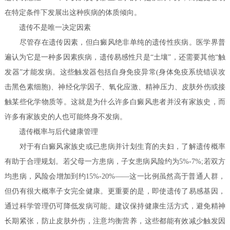
在特定条件下发展出这种疾病的体质倾向。
遗传不是唯一决定因素
尽管存在遗传因素，但白癜风绝非单纯的遗传性疾病。医学界普
遍认为它是一种多因素疾病，遗传易感性只是“土壤”，还需要其他“触
发器”才能发病。这些触发器包括自身免疫异常(身体免疫系统错误攻
击黑色素细胞)、神经化学因子、氧化应激、精神压力、皮肤外伤或接
触某些化学物质等。这就是为什么许多白癜风患者并没有家族史，而
许多有家族史的人也可能终身不发病。
遗传概率与后代健康管理
对于有白癜风家族史或已患病并计划生育的夫妇，了解遗传概率
有助于合理规划。若父母一方患病，子女患病风险约为5%-7%;若双方
均患病，风险会增加到约15%-20%——这一比例虽然高于普通人群，
但仍有很大概率子女完全健康。更重要的是，即使遗传了易感基因，
通过科学管理仍可降低发病可能。建议保持健康生活方式，避免精神
长期紧张，防止皮肤外伤，注意均衡营养，这些都能有效减少触发因