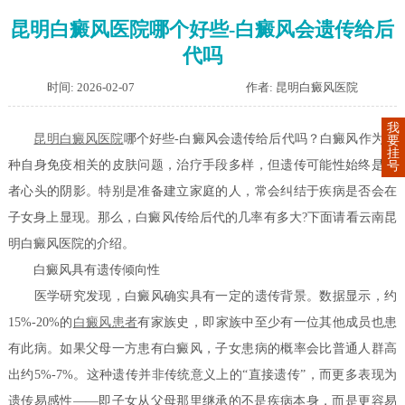
昆明白癜风医院哪个好些-白癜风会遗传给后
代吗
时间: 2026-02-07
作者: 昆明白癜风医院
我
昆明白癜风医院
哪个好些-白癜风会遗传给后代吗？白癜风作为一
要
挂
种自身免疫相关的皮肤问题，治疗手段多样，但遗传可能性始终是患
号
者心头的阴影。特别是准备建立家庭的人，常会纠结于疾病是否会在
子女身上显现。那么，白癜风传给后代的几率有多大?下面请看云南昆
明白癜风医院的介绍。
白癜风具有遗传倾向性
医学研究发现，白癜风确实具有一定的遗传背景。数据显示，约
15%-20%的
白癜风患者
有家族史，即家族中至少有一位其他成员也患
有此病。如果父母一方患有白癜风，子女患病的概率会比普通人群高
出约5%-7%。这种遗传并非传统意义上的“直接遗传”，而更多表现为
遗传易感性——即子女从父母那里继承的不是疾病本身，而是更容易