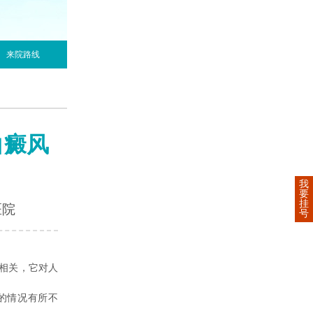
来院路线
白癜风
我
要
挂
医院
号
相关，它对人
的情况有所不