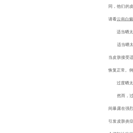
同，他们的
请看
云南白
适当晒太
适当晒太阳
当皮肤接受
恢复正常。
过度晒太
然而，过度
间暴露在强
引发皮肤炎