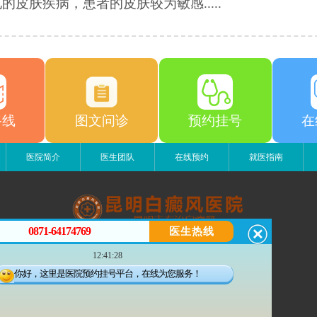
的皮肤疾病，患者的皮肤较为敏感.....
路线
图文问诊
预约挂号
在
医院简介
医生团队
在线预约
就医指南
0871-64174769
医生热线
昆明白癜风医院
12:41:28
昆明市五华区护国路2号
版权所有：昆明白癜风医院
你好，这里是医院预约挂号平台，在线为您服务！
联系电话：0871-64174769
滇ICP备14002723号-3
滇公安备 53010202000563号