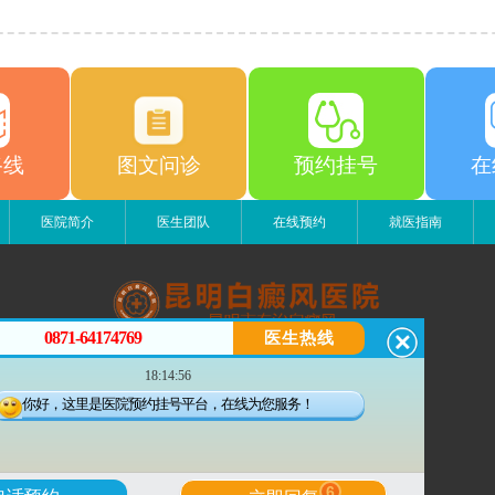
路线
图文问诊
预约挂号
在
医院简介
医生团队
在线预约
就医指南
0871-64174769
医生热线
昆明白癜风医院
18:14:56
昆明市五华区护国路2号
版权所有：昆明白癜风医院
你好，这里是医院预约挂号平台，在线为您服务！
联系电话：0871-64174769
滇ICP备14002723号-3
滇公安备 53010202000563号
6