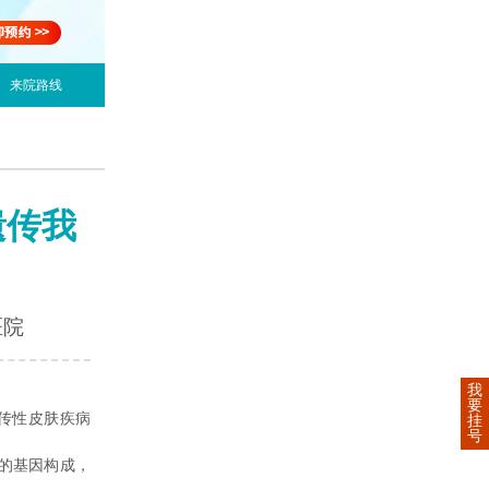
来院路线
遗传我
医院
我
要
传性皮肤疾病
挂
号
的基因构成，