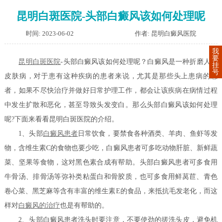
昆明白斑医院-头部白癜风该如何处理呢
时间: 2023-06-02
作者: 昆明白癜风医院
我
要
昆明白斑医院
-头部白癜风该如何处理呢？白癜风是一种折磨人的
挂
号
皮肤病，对于患有这种疾病的患者来说，尤其是那些头上患病的患
者，如果不尽快治疗并做好日常护理工作，都会让该疾病在病情过程
中发生扩散和恶化，甚至导致头发变白。那么头部白癜风该如何处理
呢?下面来看看昆明白斑医院的介绍。
1、头部
白癜风患者
日常饮食，要禁食各种酒类、羊肉、鱼虾等发
物，含维生素C的食物也要少吃，白癜风患者可多吃动物肝脏、新鲜蔬
菜、坚果等食物，这对黑色素合成有帮助。头部白癜风患者可多食用
牛骨汤、排骨汤等弥补类粘蛋白和骨胶质，也可多食用鲜莴苣、青色
卷心菜、黑芝麻等含有丰富的维生素E的食品，来抵抗毛发老化，而这
样对
白癜风的治疗
也是有帮助的。
2、头部白癜风患者洗头时要注意，不要使劲的搓洗头皮，避免机